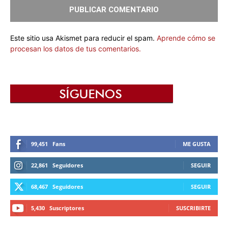
Este sitio usa Akismet para reducir el spam.
Aprende cómo se
procesan los datos de tus comentarios.
99,451
Fans
ME GUSTA
22,861
Seguidores
SEGUIR
68,467
Seguidores
SEGUIR
5,430
Suscriptores
SUSCRIBIRTE