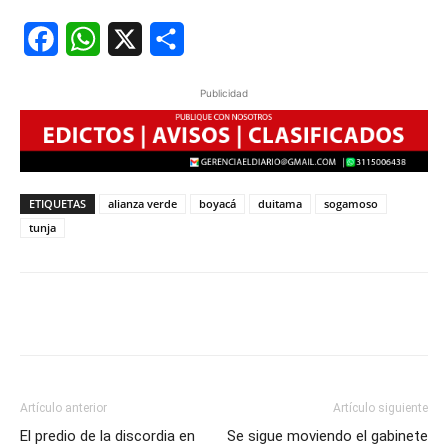
Facebook
WhatsApp
X
Share
Publicidad
ETIQUETAS
alianza verde
boyacá
duitama
sogamoso
tunja
Artículo anterior
Artículo siguiente
El predio de la discordia en
Se sigue moviendo el gabinete