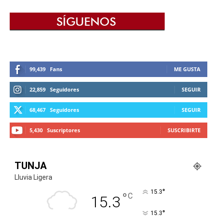
99,439
Fans
ME GUSTA
22,859
Seguidores
SEGUIR
68,467
Seguidores
SEGUIR
5,430
Suscriptores
SUSCRIBIRTE
TUNJA
Lluvia Ligera
°
15.3
°
C
15.3
°
15.3