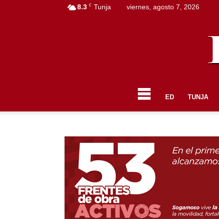
C
8.3
Tunja
viernes, agosto 7, 2026
ED
TUNJA