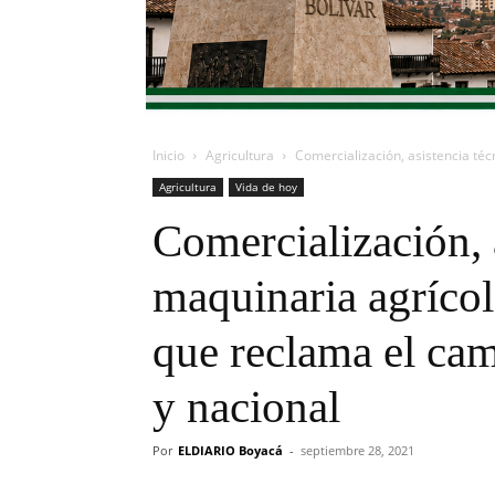
Inicio
Agricultura
Comercialización, asistencia téc
Agricultura
Vida de hoy
Comercialización, a
maquinaria agrícol
que reclama el cam
y nacional
Por
ELDIARIO Boyacá
-
septiembre 28, 2021