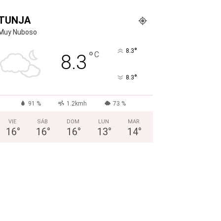
TUNJA
Muy Nuboso
°
8.3
°
C
8.3
°
8.3
91 %
1.2kmh
73 %
VIE
SÁB
DOM
LUN
MAR
16
°
16
°
16
°
13
°
14
°