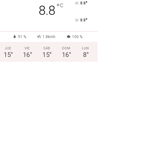
°
8.8
°
C
8.8
°
8.8
91 %
1.8kmh
100 %
JUE
VIE
SÁB
DOM
LUN
15
°
16
°
15
°
16
°
8
°