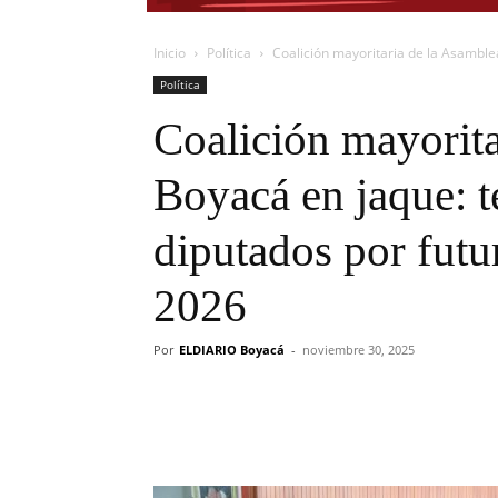
Inicio
Política
Coalición mayoritaria de la Asamblea
Política
Coalición mayorita
Boyacá en jaque: t
diputados por futu
2026
Por
ELDIARIO Boyacá
-
noviembre 30, 2025
Cuota