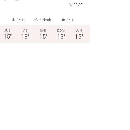
°
11.1
86 %
2.2kmh
96 %
JUE
VIE
SÁB
DOM
LUN
15
°
18
°
15
°
13
°
15
°