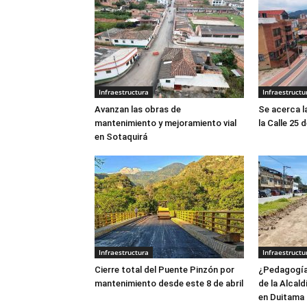
Infraestructura
Infraestructu
Avanzan las obras de
Se acerca l
mantenimiento y mejoramiento vial
la Calle 25 
en Sotaquirá
Infraestructura
Infraestructu
Cierre total del Puente Pinzón por
¿Pedagogía 
mantenimiento desde este 8 de abril
de la Alcald
en Duitama