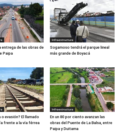
ra
Infraestructura
a entrega de las obras de
Sogamoso tendrá el parque lineal
de Paipa
más grande de Boyacá
ra
Infraestructura
o evasión? El llamado
En un 80 por ciento avanzan las
ía frente a la vía férrea
obras del Puente de La Balsa, entre
Paipa y Duitama