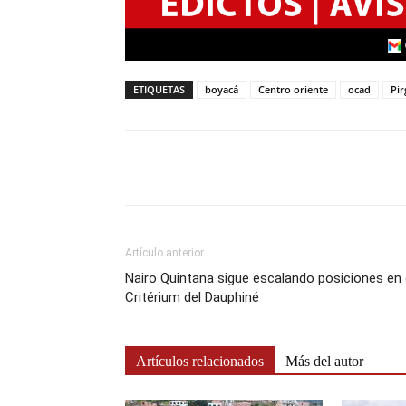
ETIQUETAS
boyacá
Centro oriente
ocad
Pir
Artículo anterior
Nairo Quintana sigue escalando posiciones en 
Critérium del Dauphiné
Artículos relacionados
Más del autor