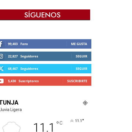
99,403
Fans
ME GUSTA
22,827
Seguidores
SEGUIR
68,467
Seguidores
SEGUIR
5,430
Suscriptores
SUSCRIBIRTE
TUNJA
Lluvia Ligera
°
11.1
°
C
11.1