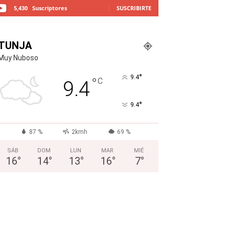
5,430
Suscriptores
SUSCRIBIRTE
TUNJA
Muy Nuboso
°
9.4
°
C
9.4
°
9.4
87 %
2kmh
69 %
SÁB
DOM
LUN
MAR
MIÉ
16
°
14
°
13
°
16
°
7
°