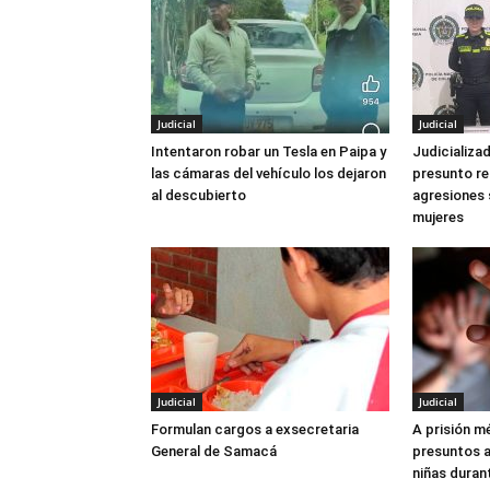
Judicial
Judicial
Intentaron robar un Tesla en Paipa y
Judicializ
las cámaras del vehículo los dejaron
presunto re
al descubierto
agresiones 
mujeres
Judicial
Judicial
Formulan cargos a exsecretaria
A prisión m
General de Samacá
presuntos 
niñas duran