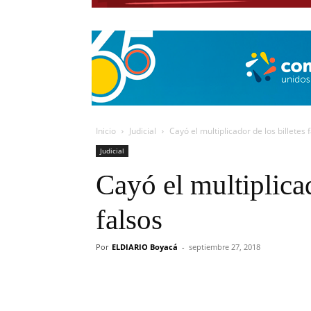
Inicio
Judicial
Cayó el multiplicador de los billetes 
Judicial
Cayó el multiplicad
falsos
Por
ELDIARIO Boyacá
-
septiembre 27, 2018
Cuota