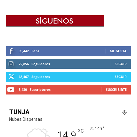
99,442
Fans
ME GUSTA
22,856
Seguidores
SEGUIR
68,467
Seguidores
SEGUIR
5,430
Suscriptores
SUSCRIBIRTE
TUNJA
Nubes Dispersas
°
14.9
°
C
14.9