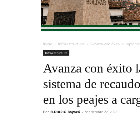
Inicio
Infraestructura
Avanza con éxito la implemen
Infraestructura
Avanza con éxito 
sistema de recaudo
en los peajes a car
Por
ELDIARIO Boyacá
-
septiembre 22, 2022
Cuota