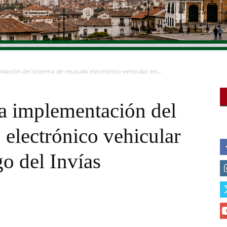
tación del sistema de recaudo electrónico vehicular en...
la implementación del
 electrónico vehicular
go del Invías