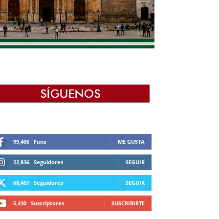
99,406
Fans
ME GUSTA
22,836
Seguidores
SEGUIR
68,467
Seguidores
SEGUIR
5,430
Suscriptores
SUSCRIBIRTE