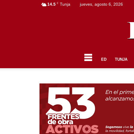
C
14.5
Tunja
jueves, agosto 6, 2026
ED
TUNJA