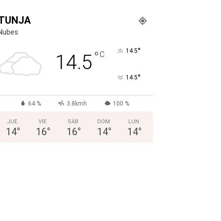
TUNJA
Nubes
°
14.5
°
C
14.5
°
14.5
64 %
3.8kmh
100 %
JUE
VIE
SÁB
DOM
LUN
14
°
16
°
16
°
14
°
14
°