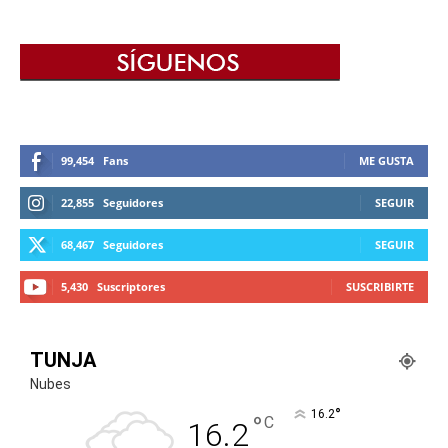
99,454
Fans
ME GUSTA
22,855
Seguidores
SEGUIR
68,467
Seguidores
SEGUIR
5,430
Suscriptores
SUSCRIBIRTE
TUNJA
Nubes
°
16.2
°
C
16.2