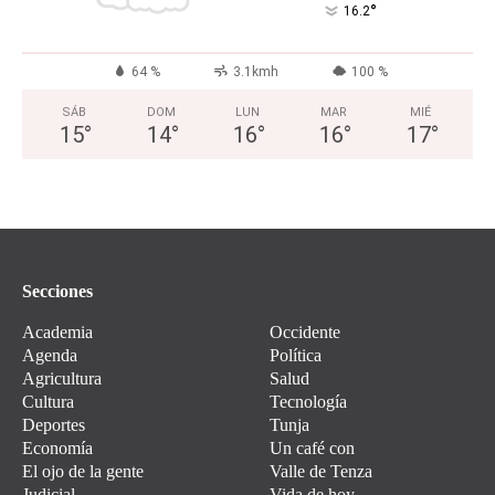
°
16.2
64 %
3.1kmh
100 %
SÁB
DOM
LUN
MAR
MIÉ
15
°
14
°
16
°
16
°
17
°
Secciones
Academia
Occidente
Agenda
Política
Agricultura
Salud
Cultura
Tecnología
Deportes
Tunja
Economía
Un café con
El ojo de la gente
Valle de Tenza
Judicial
Vida de hoy