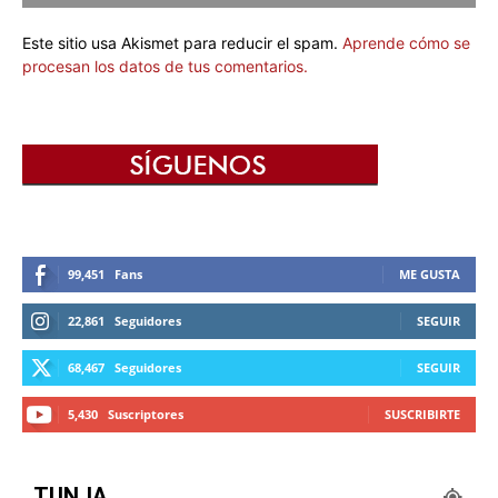
Este sitio usa Akismet para reducir el spam.
Aprende cómo se
procesan los datos de tus comentarios.
99,451
Fans
ME GUSTA
22,861
Seguidores
SEGUIR
68,467
Seguidores
SEGUIR
5,430
Suscriptores
SUSCRIBIRTE
TUNJA