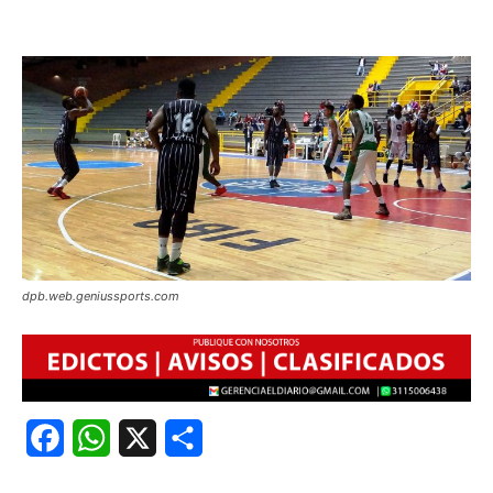
dpb.web.geniussports.com
Facebook
WhatsApp
X
Share