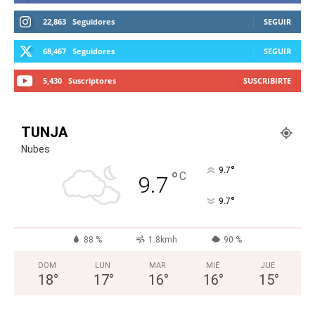
22,863
Seguidores
SEGUIR
68,467
Seguidores
SEGUIR
5,430
Suscriptores
SUSCRIBIRTE
TUNJA
Nubes
°
9.7
°
C
9.7
°
9.7
88 %
1.8kmh
90 %
DOM
LUN
MAR
MIÉ
JUE
18
°
17
°
16
°
16
°
15
°