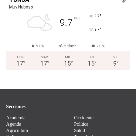
Muy Nuboso
°
9.7
°
C
9.7
°
9.7
91 %
2.2kmh
71 %
LUN
MAR
MIÉ
JUE
VIE
17
°
17
°
15
°
15
°
9
°
Secciones
Academia
Occidente
Agenda
Política
Agricultura
Salud