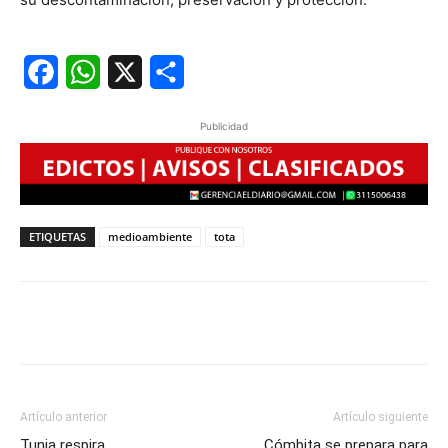
Facebook
WhatsApp
X
Share
Publicidad
ETIQUETAS
medioambiente
tota
Artículo anterior
Artículo siguiente
Tunja respira
Cómbita se prepara para