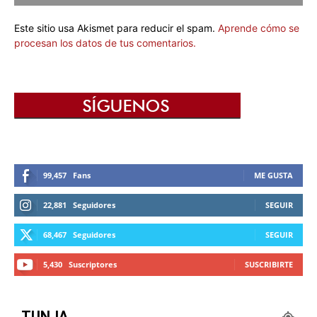
Este sitio usa Akismet para reducir el spam.
Aprende cómo se
procesan los datos de tus comentarios.
99,457
Fans
ME GUSTA
22,881
Seguidores
SEGUIR
68,467
Seguidores
SEGUIR
5,430
Suscriptores
SUSCRIBIRTE
TUNJA