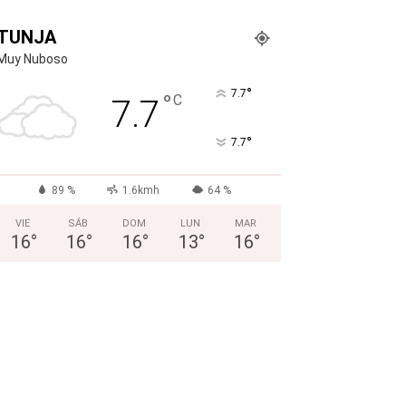
TUNJA
Muy Nuboso
°
7.7
°
C
7.7
°
7.7
89 %
1.6kmh
64 %
VIE
SÁB
DOM
LUN
MAR
16
°
16
°
16
°
13
°
16
°