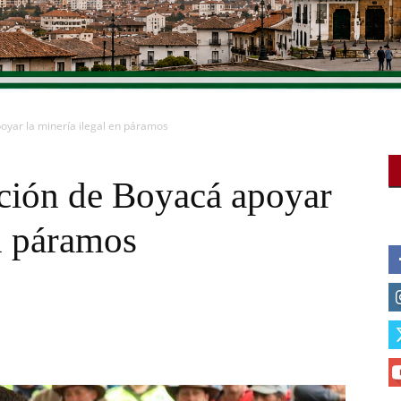
yar la minería ilegal en páramos
ción de Boyacá apoyar
en páramos