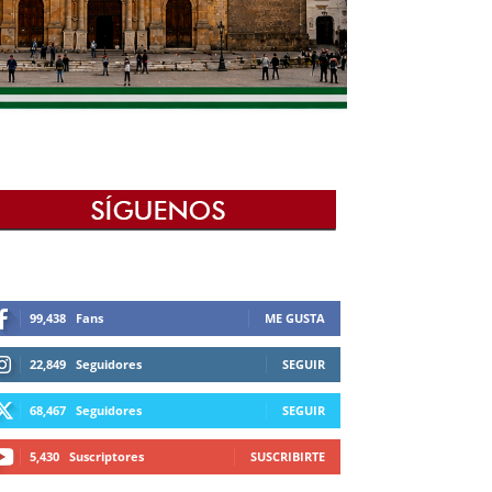
99,438
Fans
ME GUSTA
22,849
Seguidores
SEGUIR
68,467
Seguidores
SEGUIR
5,430
Suscriptores
SUSCRIBIRTE