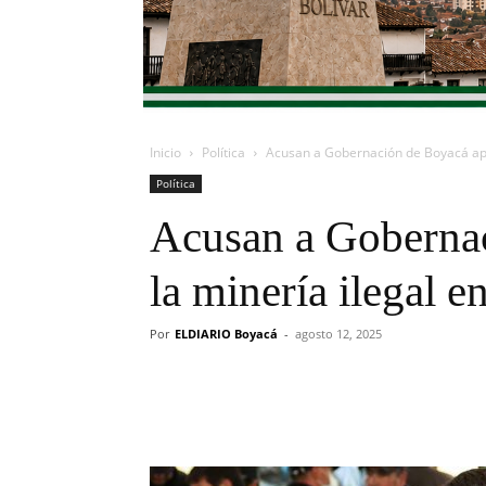
Inicio
Política
Acusan a Gobernación de Boyacá apo
Política
Acusan a Goberna
la minería ilegal 
Por
ELDIARIO Boyacá
-
agosto 12, 2025
Cuota