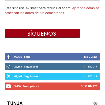
Este sitio usa Akismet para reducir el spam.
Aprende cómo se
procesan los datos de tus comentarios.
99,439
Fans
ME GUSTA
22,859
Seguidores
SEGUIR
68,467
Seguidores
SEGUIR
5,430
Suscriptores
SUSCRIBIRTE
TUNJA