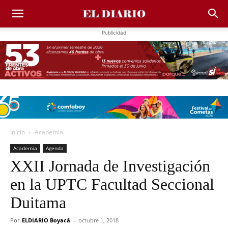
Publicidad
Inicio
Academia
Academia
Agenda
XXII Jornada de Investigación
en la UPTC Facultad Seccional
Duitama
Por
ELDIARIO Boyacá
-
octubre 1, 2018