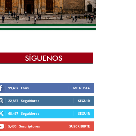
99,407
Fans
ME GUSTA
22,837
Seguidores
SEGUIR
68,467
Seguidores
SEGUIR
5,430
Suscriptores
SUSCRIBIRTE