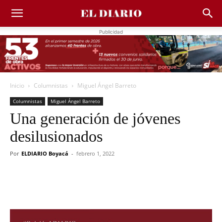
Publicidad
Inicio
Columnistas
Miguel Ángel Barreto
Columnistas
Miguel Ángel Barreto
Una generación de jóvenes
desilusionados
Por
ELDIARIO Boyacá
-
febrero 1, 2022