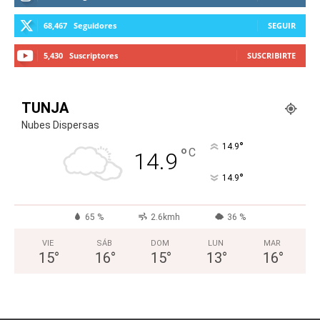
68,467
Seguidores
SEGUIR
5,430
Suscriptores
SUSCRIBIRTE
TUNJA
Nubes Dispersas
°
14.9
°
C
14.9
°
14.9
65 %
2.6kmh
36 %
VIE
SÁB
DOM
LUN
MAR
15
°
16
°
15
°
13
°
16
°