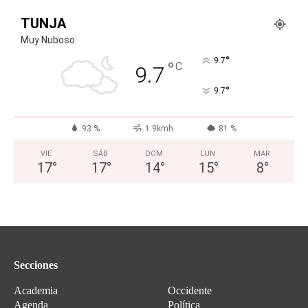
TUNJA
Muy Nuboso
°
9.7
°
C
9.7
°
9.7
93 %
1.9kmh
81 %
VIE
SÁB
DOM
LUN
MAR
17
°
17
°
14
°
15
°
8
°
Secciones
Academia
Occidente
Agenda
Política