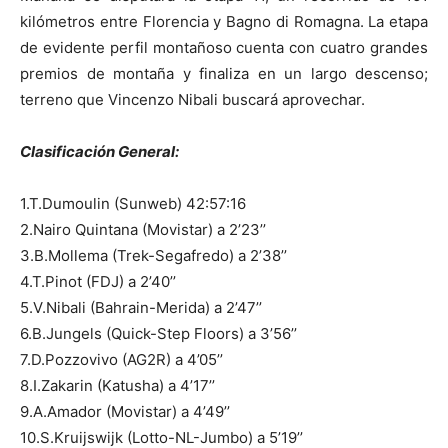
kilómetros entre Florencia y Bagno di Romagna. La etapa
de evidente perfil montañoso cuenta con cuatro grandes
premios de montaña y finaliza en un largo descenso;
terreno que Vincenzo Nibali buscará aprovechar.
Clasificación General:
1.T.Dumoulin (Sunweb) 42:57:16
2.Nairo Quintana (Movistar) a 2’23’’
3.B.Mollema (Trek-Segafredo) a 2’38’’
4.T.Pinot (FDJ) a 2’40’’
5.V.Nibali (Bahrain-Merida) a 2’47’’
6.B.Jungels (Quick-Step Floors) a 3’56’’
7.D.Pozzovivo (AG2R) a 4’05’’
8.I.Zakarin (Katusha) a 4’17’’
9.A.Amador (Movistar) a 4’49’’
10.S.Kruijswijk (Lotto-NL-Jumbo) a 5’19’’