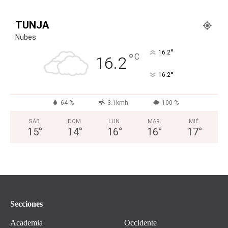
TUNJA
Nubes
°
16.2
°
C
16.2
°
16.2
64 %
3.1kmh
100 %
SÁB
DOM
LUN
MAR
MIÉ
15
°
14
°
16
°
16
°
17
°
Secciones
Academia
Occidente