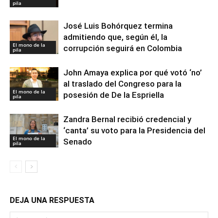
pila
José Luis Bohórquez termina
admitiendo que, según él, la
El mono de la
corrupción seguirá en Colombia
pila
John Amaya explica por qué votó ‘no’
al traslado del Congreso para la
El mono de la
posesión de De la Espriella
pila
Zandra Bernal recibió credencial y
‘canta’ su voto para la Presidencia del
El mono de la
Senado
pila
DEJA UNA RESPUESTA