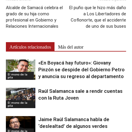
Alcalde de Samacá celebra el
El puño que le hizo más daño
grado de su hija como
a Los Libertadores de
profesional en Gobierno y
Coflonorte, que el accidente
Relaciones Internacionales
de uno de sus buses
Artículos relacionados
Más del autor
«En Boyacá hay futuro»: Giovany
Pinzón se despide del Gobierno Petro
El mono de la
y anuncia su regreso al departamento
pila
Raúl Salamanca sale a rendir cuentas
con la Ruta Joven
El mono de la
pila
Jaime Raúl Salamanca habla de
‘deslealtad’ de algunos verdes
El mono de la