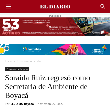
Publicidad
Inicio
El mono de la pila
El mono de la pila
Soraida Ruiz regresó como
Secretaría de Ambiente de
Boyacá
Por
ELDIARIO Boyacá
-
noviembre 27, 2025