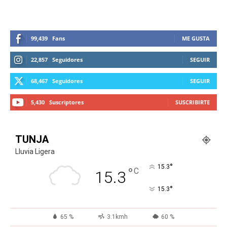
99,439
Fans
ME GUSTA
22,857
Seguidores
SEGUIR
68,467
Seguidores
SEGUIR
5,430
Suscriptores
SUSCRIBIRTE
TUNJA
Lluvia Ligera
°
15.3
°
C
15.3
°
15.3
65 %
3.1kmh
60 %