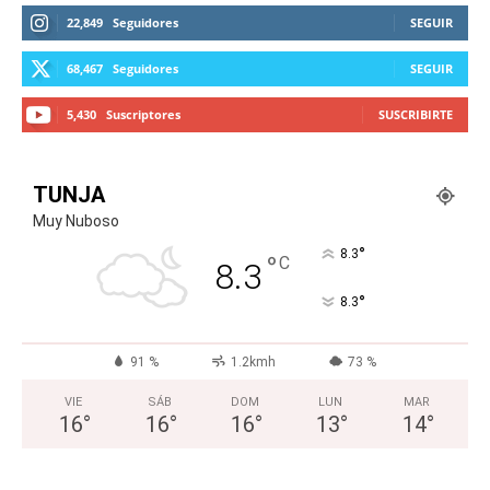
22,849
Seguidores
SEGUIR
68,467
Seguidores
SEGUIR
5,430
Suscriptores
SUSCRIBIRTE
TUNJA
Muy Nuboso
°
8.3
°
C
8.3
°
8.3
91 %
1.2kmh
73 %
VIE
SÁB
DOM
LUN
MAR
16
°
16
°
16
°
13
°
14
°