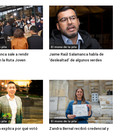
 pila
El mono de la pila
nca sale a rendir
Jaime Raúl Salamanca habla de
 la Ruta Joven
‘deslealtad’ de algunos verdes
 pila
El mono de la pila
explica por qué votó
Zandra Bernal recibió credencial y