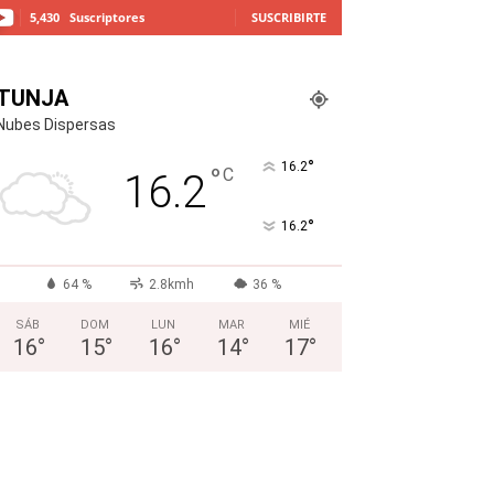
5,430
Suscriptores
SUSCRIBIRTE
TUNJA
Nubes Dispersas
°
16.2
°
C
16.2
°
16.2
64 %
2.8kmh
36 %
SÁB
DOM
LUN
MAR
MIÉ
16
°
15
°
16
°
14
°
17
°