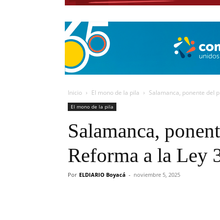
Inicio
El mono de la pila
Salamanca, ponente del p
El mono de la pila
Salamanca, ponent
Reforma a la Ley 
Por
ELDIARIO Boyacá
-
noviembre 5, 2025
Cuota