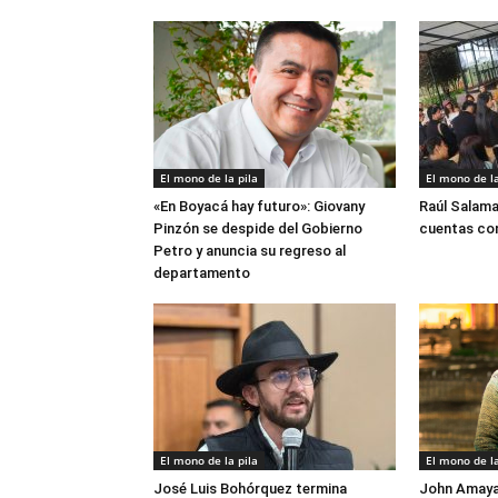
El mono de la pila
El mono de la
«En Boyacá hay futuro»: Giovany
Raúl Salama
Pinzón se despide del Gobierno
cuentas con
Petro y anuncia su regreso al
departamento
El mono de la pila
El mono de la
José Luis Bohórquez termina
John Amaya 