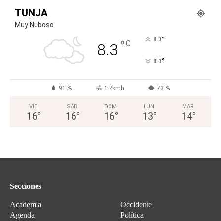
TUNJA
Muy Nuboso
°
8.3
°
C
8.3
°
8.3
91 %
1.2kmh
73 %
VIE
SÁB
DOM
LUN
MAR
16
°
16
°
16
°
13
°
14
°
Secciones
Academia
Occidente
Agenda
Política