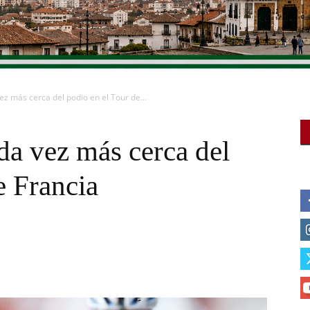
z más cerca del podio en el Tour de...
da vez más cerca del
e Francia