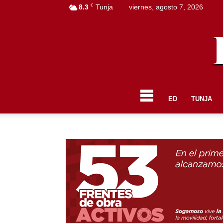
C
8.3
Tunja
viernes, agosto 7, 2026
ED
TUNJA