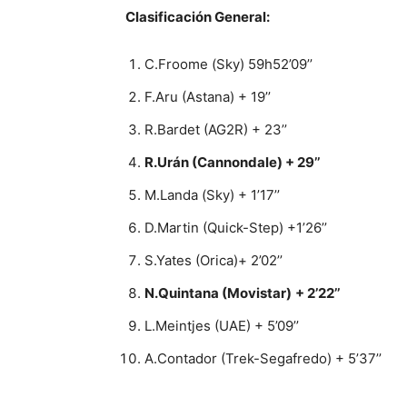
Clasificación General:
C.Froome (Sky) 59h52’09’’
F.Aru (Astana) + 19’’
R.Bardet (AG2R) + 23’’
R.Urán (Cannondale) + 29’’
M.Landa (Sky) + 1’17’’
D.Martin (Quick-Step) +1’26’’
S.Yates (Orica)+ 2’02’’
N.Quintana (Movistar)
+ 2’22’’
L.Meintjes (UAE) + 5’09’’
A.Contador (Trek-Segafredo) + 5’37’’