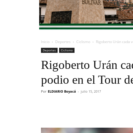
Inicio
Deportes
Ciclismo
Rigoberto Urán cada ve
Deportes
Ciclismo
Rigoberto Urán ca
podio en el Tour d
Por
ELDIARIO Boyacá
-
julio 15, 2017
Cuota