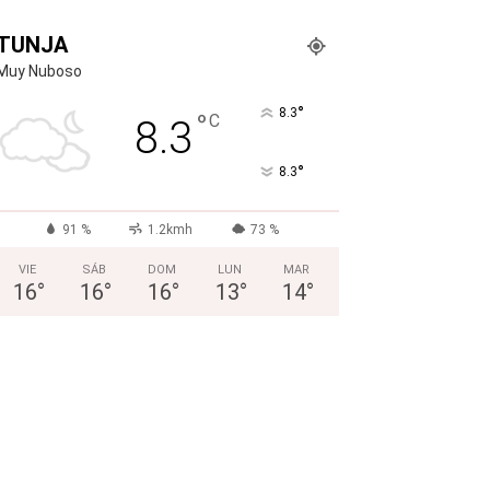
TUNJA
Muy Nuboso
°
8.3
°
C
8.3
°
8.3
91 %
1.2kmh
73 %
VIE
SÁB
DOM
LUN
MAR
16
°
16
°
16
°
13
°
14
°