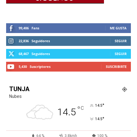
99,406
Fans
ME GUSTA
22,836
Seguidores
SEGUIR
68,467
Seguidores
SEGUIR
5,430
Suscriptores
SUSCRIBIRTE
TUNJA
Nubes
°
14.5
°
C
14.5
°
14.5
64 %
3.8kmh
100 %