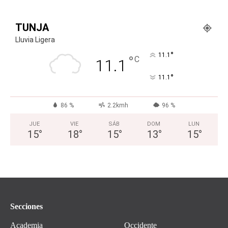
TUNJA
Lluvia Ligera
°
11.1
°
C
11.1
°
11.1
86 %
2.2kmh
96 %
JUE
VIE
SÁB
DOM
LUN
15
°
18
°
15
°
13
°
15
°
Secciones
Academia
Occidente