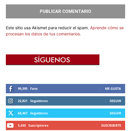
Este sitio usa Akismet para reducir el spam.
Aprende cómo se
procesan los datos de tus comentarios.
99,395
Fans
ME GUSTA
22,821
Seguidores
SEGUIR
68,467
Seguidores
SEGUIR
5,430
Suscriptores
SUSCRIBIRTE