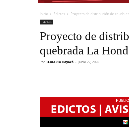
Inicio
Edictos
Proyecto de distribución de caudal
Edictos
Proyecto de distri
quebrada La Hond
Por
ELDIARIO Boyacá
-
junio 22, 2026
Cuota