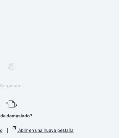
Cargando...
rda demasiado?
to
|
Abrir en una nueva pestaña