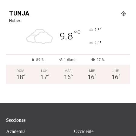
TUNJA
Nubes
°
9.8
°
C
9.8
°
9.8
89 %
1.6kmh
97 %
DOM
LUN
MAR
MIÉ
JUE
18
°
17
°
16
°
16
°
16
°
Secciones
Academia
Occidente