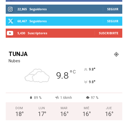
22,865
Seguidores
SEGUIR
68,467
Seguidores
SEGUIR
5,430
Suscriptores
SUSCRIBIRTE
TUNJA
Nubes
°
9.8
°
C
9.8
°
9.8
89 %
1.6kmh
97 %
DOM
LUN
MAR
MIÉ
JUE
18
°
17
°
16
°
16
°
16
°