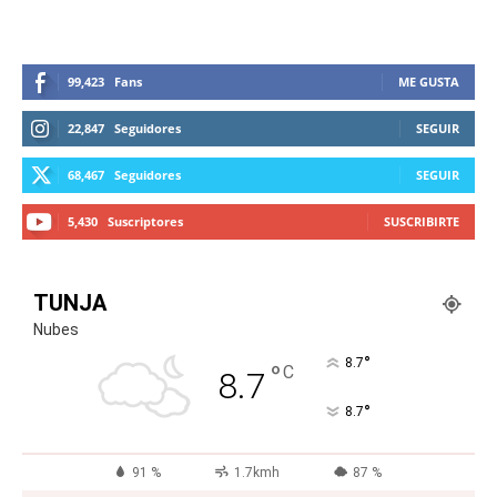
99,423
Fans
ME GUSTA
22,847
Seguidores
SEGUIR
68,467
Seguidores
SEGUIR
5,430
Suscriptores
SUSCRIBIRTE
TUNJA
Nubes
°
8.7
°
C
8.7
°
8.7
91 %
1.7kmh
87 %