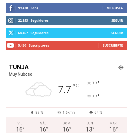
99,438
Fans
ME GUSTA
22,853
Seguidores
SEGUIR
68,467
Seguidores
SEGUIR
5,430
Suscriptores
SUSCRIBIRTE
TUNJA
Muy Nuboso
°
7.7
°
C
7.7
°
7.7
89 %
1.6kmh
64 %
VIE
SÁB
DOM
LUN
MAR
16
°
16
°
16
°
13
°
16
°