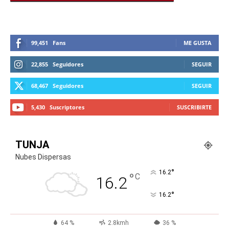
99,451
Fans
ME GUSTA
22,855
Seguidores
SEGUIR
68,467
Seguidores
SEGUIR
5,430
Suscriptores
SUSCRIBIRTE
TUNJA
Nubes Dispersas
°
16.2
°
C
16.2
°
16.2
64 %
2.8kmh
36 %