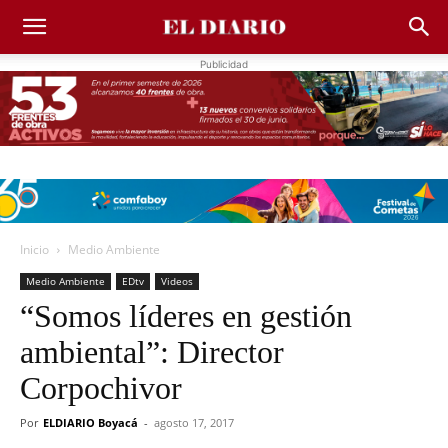
Publicidad
Inicio
Medio Ambiente
Medio Ambiente
EDtv
Videos
“Somos líderes en gestión
ambiental”: Director
Corpochivor
Por
ELDIARIO Boyacá
-
agosto 17, 2017