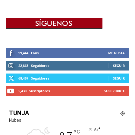
99,444
Fans
ME GUSTA
22,863
Seguidores
SEGUIR
68,467
Seguidores
SEGUIR
5,430
Suscriptores
SUSCRIBIRTE
TUNJA
Nubes
°
8.7
°
C