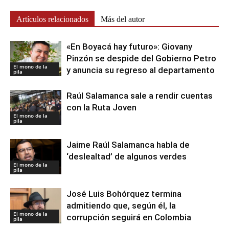
Artículos relacionados
Más del autor
«En Boyacá hay futuro»: Giovany
Pinzón se despide del Gobierno Petro
El mono de la
y anuncia su regreso al departamento
pila
Raúl Salamanca sale a rendir cuentas
con la Ruta Joven
El mono de la
pila
Jaime Raúl Salamanca habla de
‘deslealtad’ de algunos verdes
El mono de la
pila
José Luis Bohórquez termina
admitiendo que, según él, la
El mono de la
corrupción seguirá en Colombia
pila