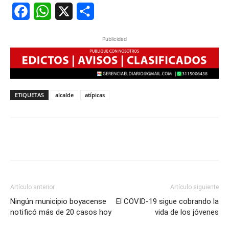
Facebook
WhatsApp
X
Share
Publicidad
ETIQUETAS
alcalde
atípicas
Artículo anterior
Artículo siguiente
Ningún municipio boyacense
El COVID-19 sigue cobrando la
notificó más de 20 casos hoy
vida de los jóvenes