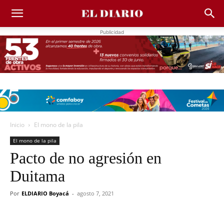
Publicidad
Inicio
El mono de la pila
El mono de la pila
Pacto de no agresión en
Duitama
Por
ELDIARIO Boyacá
-
agosto 7, 2021