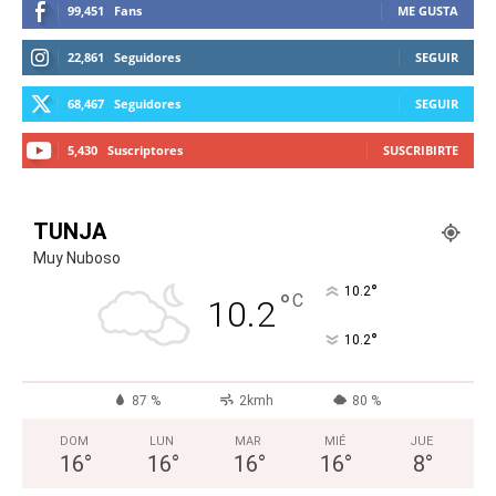
99,451
Fans
ME GUSTA
22,861
Seguidores
SEGUIR
68,467
Seguidores
SEGUIR
5,430
Suscriptores
SUSCRIBIRTE
TUNJA
Muy Nuboso
°
10.2
°
C
10.2
°
10.2
87 %
2kmh
80 %
DOM
LUN
MAR
MIÉ
JUE
16
°
16
°
16
°
16
°
8
°