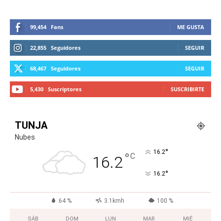
99,454
Fans
ME GUSTA
22,855
Seguidores
SEGUIR
68,467
Seguidores
SEGUIR
5,430
Suscriptores
SUSCRIBIRTE
TUNJA
Nubes
°
16.2
°
C
16.2
°
16.2
64 %
3.1kmh
100 %
SÁB
DOM
LUN
MAR
MIÉ