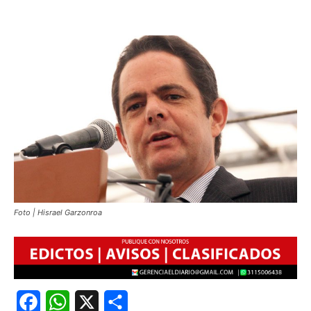
Foto | Hisrael Garzonroa
Facebook
WhatsApp
X
Share