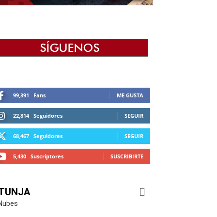
99,391
Fans
ME GUSTA
22,814
Seguidores
SEGUIR
68,467
Seguidores
SEGUIR
5,430
Suscriptores
SUSCRIBIRTE
TUNJA
Nubes