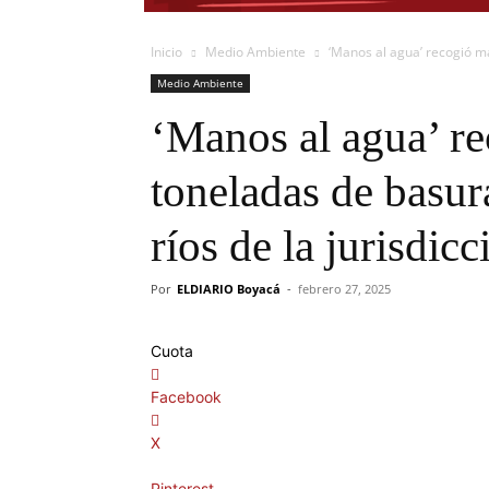
Inicio
Medio Ambiente
‘Manos al agua’ recogió ma
Medio Ambiente
‘Manos al agua’ rec
toneladas de basur
ríos de la jurisdicc
Por
ELDIARIO Boyacá
-
febrero 27, 2025
Cuota
Facebook
X
Pinterest