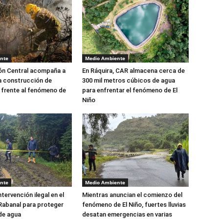
nte
Medio Ambiente
ón Central acompaña a
En Ráquira, CAR almacena cerca de
a construcción de
300 mil metros cúbicos de agua
 frente al fenómeno de
para enfrentar el fenómeno de El
Niño
nte
Medio Ambiente
tervención ilegal en el
Mientras anuncian el comienzo del
Rabanal para proteger
fenómeno de El Niño, fuertes lluvias
de agua
desatan emergencias en varias