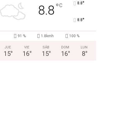
°
8.8
°
C
8.8
°
8.8
91 %
1.8kmh
100 %
JUE
VIE
SÁB
DOM
LUN
15
°
16
°
15
°
16
°
8
°