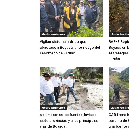
Medio Ambiente
Medio Ambie
Vigilan sistema hídrico que
RAP-E Regi
abastece a Boyacá, ante riesgo del
Boyacá en l
Fenómeno de El Niño
estrategias
El Niño
Medio Ambiente
Medio Ambie
Así impactan las fuertes lluvias a
CAR frena in
siete provincias y a las principales
páramo de 
vías de Boyacá
una fuente 