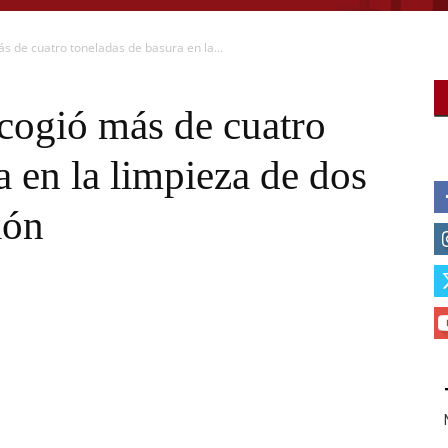
́s de cuatro toneladas de basura en la...
ogió más de cuatro
a en la limpieza de dos
ión