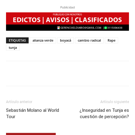
Publicidad
ETIQUETAS
alianza verde
boyacá
cambio radical
Rape
tunja
Artículo anterior
Artículo siguiente
Sebastián Molano al World
¿Inseguridad en Tunja es
Tour
cuestión de percepción?