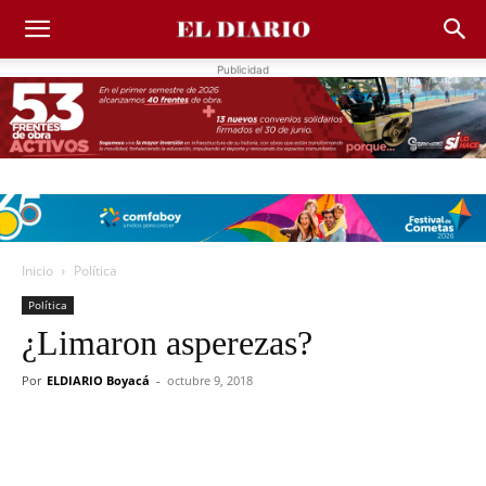
Publicidad
Inicio
Política
Política
¿Limaron asperezas?
Por
ELDIARIO Boyacá
-
octubre 9, 2018