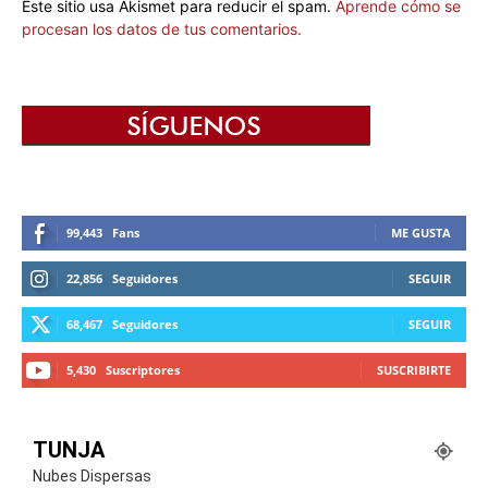
Este sitio usa Akismet para reducir el spam.
Aprende cómo se
procesan los datos de tus comentarios.
99,443
Fans
ME GUSTA
22,856
Seguidores
SEGUIR
68,467
Seguidores
SEGUIR
5,430
Suscriptores
SUSCRIBIRTE
TUNJA
Nubes Dispersas