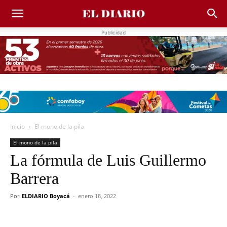
Publicidad
Inicio
El mono de la pila
El mono de la pila
La fórmula de Luis Guillermo
Barrera
Por
ELDIARIO Boyacá
-
enero 18, 2022