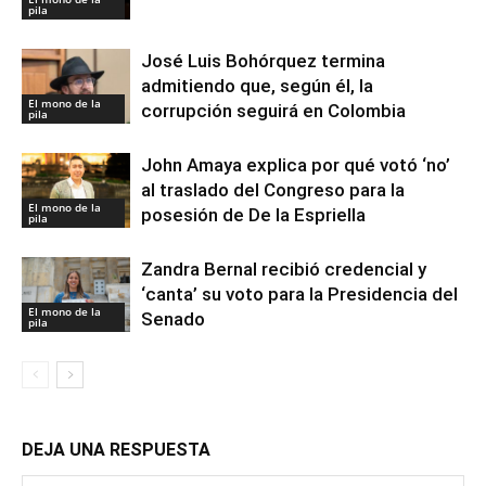
pila
José Luis Bohórquez termina
admitiendo que, según él, la
El mono de la
corrupción seguirá en Colombia
pila
John Amaya explica por qué votó ‘no’
al traslado del Congreso para la
El mono de la
posesión de De la Espriella
pila
Zandra Bernal recibió credencial y
‘canta’ su voto para la Presidencia del
El mono de la
Senado
pila
DEJA UNA RESPUESTA