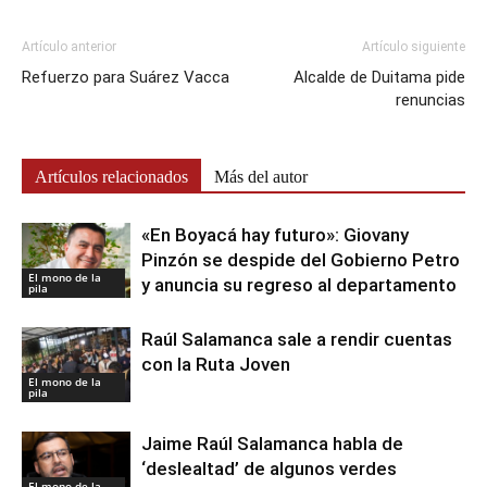
Artículo anterior
Artículo siguiente
Refuerzo para Suárez Vacca
Alcalde de Duitama pide
renuncias
Artículos relacionados
Más del autor
«En Boyacá hay futuro»: Giovany
Pinzón se despide del Gobierno Petro
El mono de la
y anuncia su regreso al departamento
pila
Raúl Salamanca sale a rendir cuentas
con la Ruta Joven
El mono de la
pila
Jaime Raúl Salamanca habla de
‘deslealtad’ de algunos verdes
El mono de la