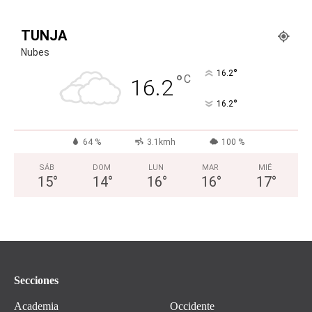
TUNJA
Nubes
°
16.2
°
C
16.2
°
16.2
64 %
3.1kmh
100 %
SÁB
DOM
LUN
MAR
MIÉ
15
°
14
°
16
°
16
°
17
°
Secciones
Academia
Occidente