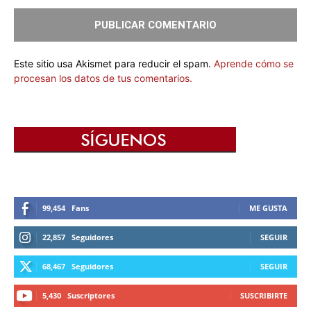
Este sitio usa Akismet para reducir el spam.
Aprende cómo se
procesan los datos de tus comentarios.
99,454
Fans
ME GUSTA
22,857
Seguidores
SEGUIR
68,467
Seguidores
SEGUIR
5,430
Suscriptores
SUSCRIBIRTE