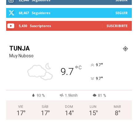
68,467
Seguidores
SEGUIR
5,430
Suscriptores
SUSCRIBIRTE
TUNJA
Muy Nuboso
°
9.7
°
C
9.7
°
9.7
93 %
1.9kmh
81 %
VIE
SÁB
DOM
LUN
MAR
17
°
17
°
14
°
15
°
8
°