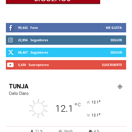
99,442
Fans
ME GUSTA
22,856
Seguidores
SEGUIR
68,467
Seguidores
SEGUIR
5,430
Suscriptores
SUSCRIBIRTE
TUNJA
Cielo Claro
°
12.1
°
C
12.1
°
12.1
71 %
2kmh
4 %