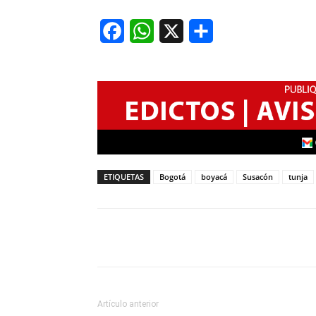
Facebook
WhatsApp
X
Share
ETIQUETAS
Bogotá
boyacá
Susacón
tunja
Artículo anterior