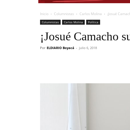
Inicio
Columnistas
Carlos Molina
¡Josué Camac
Columnistas
Carlos Molina
Política
¡Josué Camacho su
Por
ELDIARIO Boyacá
-
julio 6, 2018
Cuota