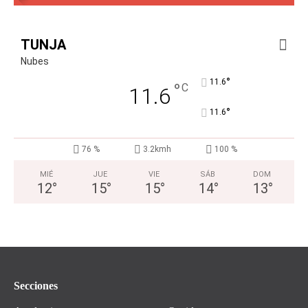
TUNJA
Nubes
°
11.6
°
C
11.6
°
11.6
76 %
3.2kmh
100 %
MIÉ
JUE
VIE
SÁB
DOM
12
°
15
°
15
°
14
°
13
°
Secciones