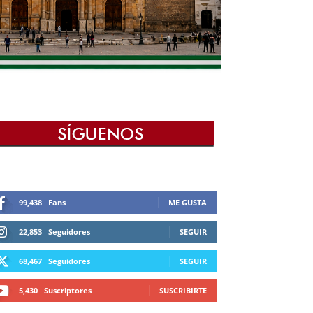
99,438
Fans
ME GUSTA
22,853
Seguidores
SEGUIR
68,467
Seguidores
SEGUIR
5,430
Suscriptores
SUSCRIBIRTE