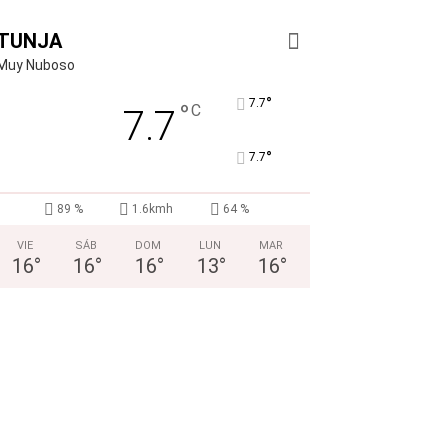
TUNJA
Muy Nuboso
°
7.7
°
C
7.7
°
7.7
89 %
1.6kmh
64 %
VIE
SÁB
DOM
LUN
MAR
16
°
16
°
16
°
13
°
16
°