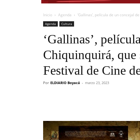
Inicio
Agenda
‘Gallinas’, película de un concejal d
Agenda
Cultura
‘Gallinas’, películ
Chiquinquirá, que 
Festival de Cine d
Por
ELDIARIO Boyacá
-
marzo 23, 2023
Cuota