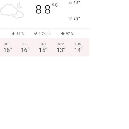
°
8.8
°
C
8.8
°
8.8
89 %
1.7kmh
97 %
JUE
VIE
SÁB
DOM
LUN
16
°
16
°
15
°
13
°
14
°