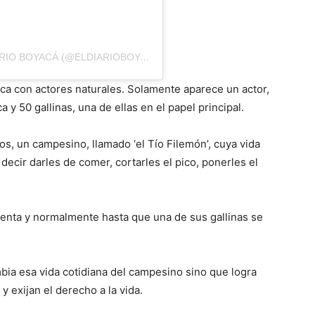
UNA PUBLICACIÓN COMPARTIDA DE EL DIARIO BOYACÁ (@ELDIARIOBOYACA)
nca con actores naturales. Solamente aparece un actor,
 y 50 gallinas, una de ellas en el papel principal.
eros, un campesino, llamado ‘el Tío Filemón’, cuya vida
s decir darles de comer, cortarles el pico, ponerles el
lenta y normalmente hasta que una de sus gallinas se
mbia esa vida cotidiana del campesino sino que logra
y exijan el derecho a la vida.