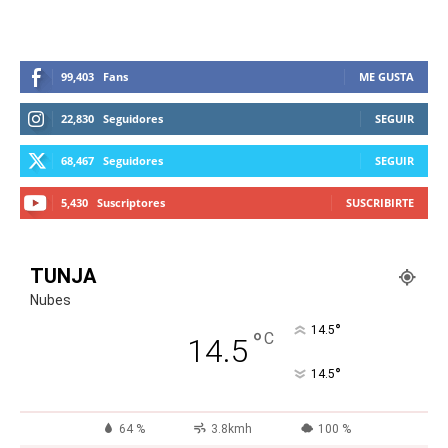
99,403
Fans
ME GUSTA
22,830
Seguidores
SEGUIR
68,467
Seguidores
SEGUIR
5,430
Suscriptores
SUSCRIBIRTE
TUNJA
Nubes
°
14.5
°
C
14.5
°
14.5
64 %
3.8kmh
100 %