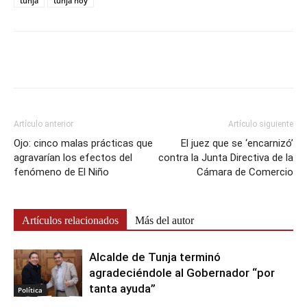
tunja
tunja hoy
Artículo anterior
Artículo siguiente
Ojo: cinco malas prácticas que
El juez que se ‘encarnizó’
agravarían los efectos del
contra la Junta Directiva de la
fenómeno de El Niño
Cámara de Comercio
Artículos relacionados
Más del autor
Alcalde de Tunja terminó
agradeciéndole al Gobernador “por
tanta ayuda”
Política