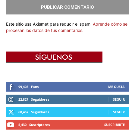
Este sitio usa Akismet para reducir el spam.
Aprende cómo se
procesan los datos de tus comentarios.
99,403
Fans
ME GUSTA
22,827
Seguidores
SEGUIR
68,467
Seguidores
SEGUIR
5,430
Suscriptores
SUSCRIBIRTE