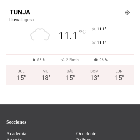
TUNJA
Lluvia Ligera
°
11.1
°
C
11.1
°
11.1
86 %
2.2kmh
96 %
JUE
VIE
SÁB
DOM
LUN
15
°
18
°
15
°
13
°
15
°
Secciones
Academia
Occidente