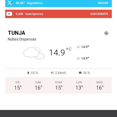
68,467
Seguidores
SEGUIR
5,430
Suscriptores
SUSCRIBIRTE
TUNJA
Nubes Dispersas
°
14.9
°
C
14.9
°
14.9
65 %
2.6kmh
36 %
VIE
SÁB
DOM
LUN
MAR
15
°
16
°
15
°
13
°
16
°