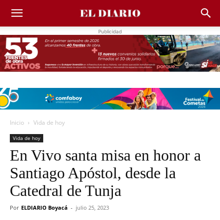
Publicidad
Inicio
Vida de hoy
Vida de hoy
En Vivo santa misa en honor a
Santiago Apóstol, desde la
Catedral de Tunja
Por
ELDIARIO Boyacá
-
julio 25, 2023