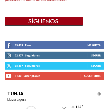
99,403
Fans
ME GUSTA
22,827
Seguidores
SEGUIR
68,467
Seguidores
SEGUIR
5,430
Suscriptores
SUSCRIBIRTE
TUNJA
Lluvia Ligera
°
14.3
C