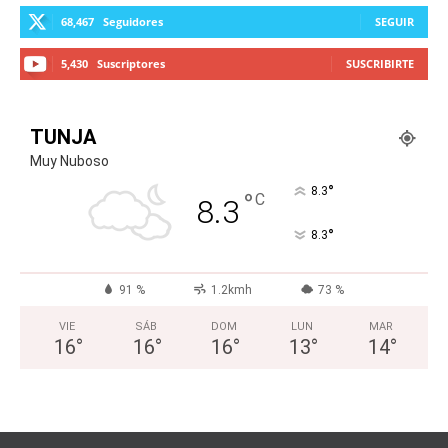
68,467
Seguidores
SEGUIR
5,430
Suscriptores
SUSCRIBIRTE
TUNJA
Muy Nuboso
°
8.3
°
C
8.3
°
8.3
91 %
1.2kmh
73 %
VIE
SÁB
DOM
LUN
MAR
16
°
16
°
16
°
13
°
14
°